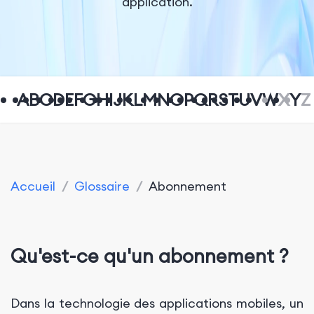
application.
A
B
C
D
E
F
G
H
I
J
K
L
M
N
O
P
Q
R
S
T
U
V
W
X
Y
Z
Accueil
/
Glossaire
/
Abonnement
Qu'est-ce qu'un abonnement ?
Dans la technologie des applications mobiles, un