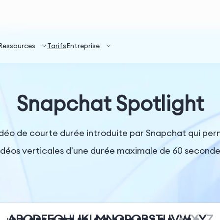
Ressources
Tarifs
Entreprise
Snapchat Spotlight
idéo de courte durée introduite par Snapchat qui perm
idéos verticales d'une durée maximale de 60 seconde
A
B
C
D
E
F
G
H
I
J
K
L
M
N
O
P
Q
R
S
T
U
V
W
X
Y
Z