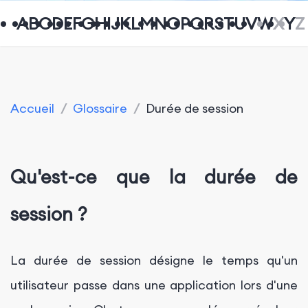
A
B
C
D
E
F
G
H
I
J
K
L
M
N
O
P
Q
R
S
T
U
V
W
X
Y
Z
Accueil
/
Glossaire
/
Durée de session
Qu'est-ce que la durée de
session ?
La durée de session désigne le temps qu'un
utilisateur passe dans une application lors d'une