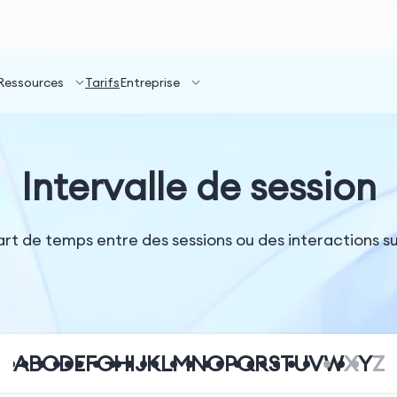
Ressources
Tarifs
Entreprise
Intervalle de session
écart de temps entre des sessions ou des interactions s
A
B
C
D
E
F
G
H
I
J
K
L
M
N
O
P
Q
R
S
T
U
V
W
X
Y
Z