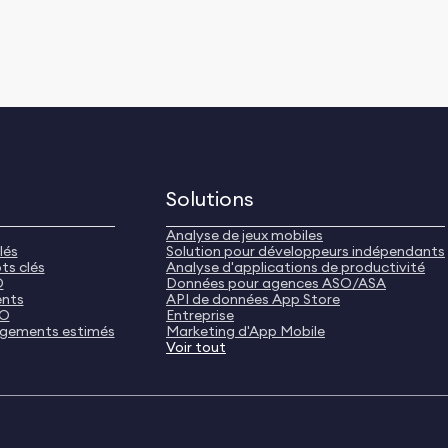
Solutions
Analyse de jeux mobiles
lés
Solution pour développeurs indépendants
ts clés
Analyse d'applications de productivité
O
Données pour agences ASO/ASA
ents
API de données App Store
SO
Entreprise
rgements estimés
Marketing d'App Mobile
Voir tout