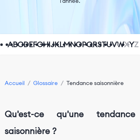
l'année.
A
B
C
D
E
F
G
H
I
J
K
L
M
N
O
P
Q
R
S
T
U
V
W
X
Y
Z
Accueil
/
Glossaire
/
Tendance saisonnière
Qu'est-ce qu'une tendance
saisonnière ?