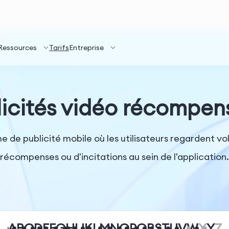
Ressources
Tarifs
Entreprise
licités vidéo récompen
 de publicité mobile où les utilisateurs regardent v
récompenses ou d'incitations au sein de l'application.
A
B
C
D
E
F
G
H
I
J
K
L
M
N
O
P
Q
R
S
T
U
V
W
X
Y
Z