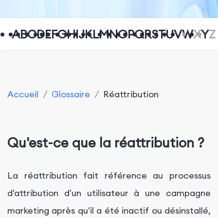
A
B
C
D
E
F
G
H
I
J
K
L
M
N
O
P
Q
R
S
T
U
V
W
X
Y
Z
Accueil
/
Glossaire
/
Réattribution
Qu'est-ce que la réattribution ?
La réattribution fait référence au processus
d'attribution d'un utilisateur à une campagne
marketing après qu'il a été inactif ou désinstallé,