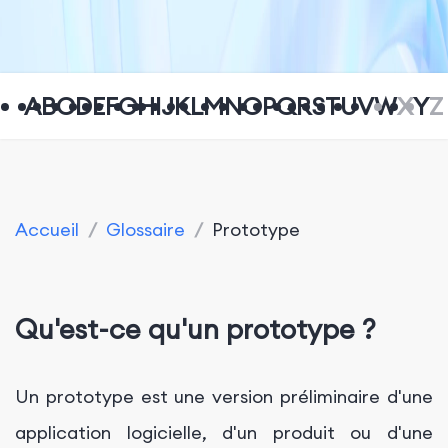
A
B
C
D
E
F
G
H
I
J
K
L
M
N
O
P
Q
R
S
T
U
V
W
X
Y
Z
Accueil
/
Glossaire
/
Prototype
Qu'est-ce qu'un prototype ?
Un prototype est une version préliminaire d'une
application logicielle, d'un produit ou d'une