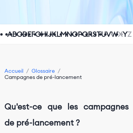
A
B
C
D
E
F
G
H
I
J
K
L
M
N
O
P
Q
R
S
T
U
V
W
X
Y
Z
Accueil
/
Glossaire
/
Campagnes de pré-lancement
Qu'est-ce que les campagnes
de pré-lancement ?