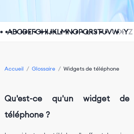
A
B
C
D
E
F
G
H
I
J
K
L
M
N
O
P
Q
R
S
T
U
V
W
X
Y
Z
Accueil
/
Glossaire
/
Widgets de téléphone
Qu'est-ce qu'un widget de
téléphone ?