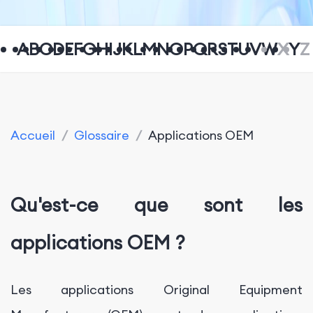
A
B
C
D
E
F
G
H
I
J
K
L
M
N
O
P
Q
R
S
T
U
V
W
X
Y
Z
Accueil
/
Glossaire
/
Applications OEM
Qu'est-ce que sont les
applications OEM ?
Les applications Original Equipment