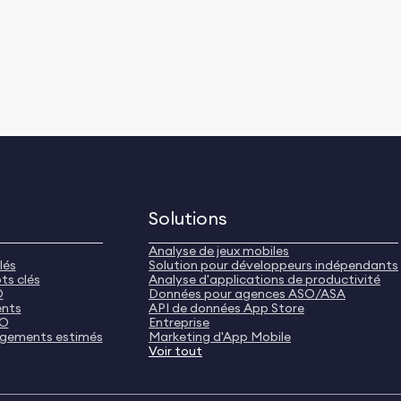
Solutions
Analyse de jeux mobiles
lés
Solution pour développeurs indépendants
ts clés
Analyse d'applications de productivité
O
Données pour agences ASO/ASA
ents
API de données App Store
SO
Entreprise
rgements estimés
Marketing d'App Mobile
Voir tout