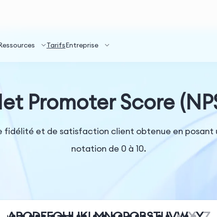
Ressources
Tarifs
Entreprise
et Promoter Score (NP
idélité et de satisfaction client obtenue en posant u
notation de 0 à 10.
A
B
C
D
E
F
G
H
I
J
K
L
M
N
O
P
Q
R
S
T
U
V
W
X
Y
Z