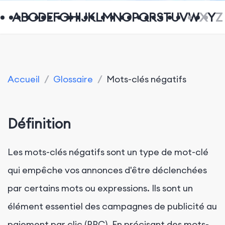
A
B
C
D
E
F
G
H
I
J
K
L
M
N
O
P
Q
R
S
T
U
V
W
X
Y
Z
Accueil
/
Glossaire
/
Mots-clés négatifs
Définition
Les mots-clés négatifs sont un type de mot-clé
qui empêche vos annonces d'être déclenchées
par certains mots ou expressions. Ils sont un
élément essentiel des campagnes de publicité au
paiement par clic (PPC). En précisant des mots-