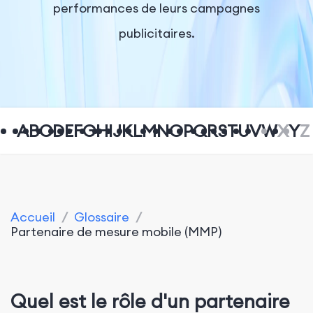
performances de leurs campagnes
publicitaires.
A
B
C
D
E
F
G
H
I
J
K
L
M
N
O
P
Q
R
S
T
U
V
W
X
Y
Z
Accueil
/
Glossaire
/
Partenaire de mesure mobile (MMP)
Quel est le rôle d'un partenaire