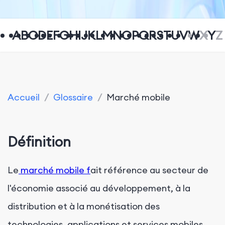
A
B
C
D
E
F
G
H
I
J
K
L
M
N
O
P
Q
R
S
T
U
V
W
X
Y
Z
Accueil
/
Glossaire
/
Marché mobile
Définition
Le
marché mobile f
ait référence au secteur de
l'économie associé au développement, à la
distribution et à la monétisation des
technologies, applications et services mobiles.