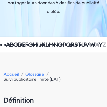
partager leurs données à des fins de publicité
ciblée.
A
B
C
D
E
F
G
H
I
J
K
L
M
N
O
P
Q
R
S
T
U
V
W
X
Y
Z
Accueil
/
Glossaire
/
Suivi publicitaire limité (LAT)
Définition