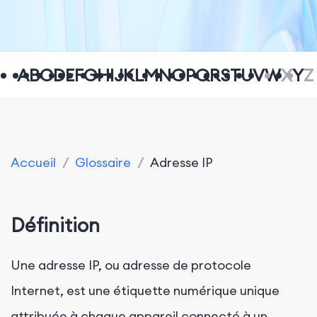
A
B
C
D
E
F
G
H
I
J
K
L
M
N
O
P
Q
R
S
T
U
V
W
X
Y
Z
Accueil
/
Glossaire
/
Adresse IP
Définition
Une adresse IP, ou adresse de protocole
Internet, est une étiquette numérique unique
attribuée à chaque appareil connecté à un