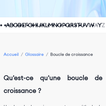
A
B
C
D
E
F
G
H
I
J
K
L
M
N
O
P
Q
R
S
T
U
V
W
X
Y
Z
Accueil
/
Glossaire
/
Boucle de croissance
Qu'est-ce qu'une boucle de
croissance ?