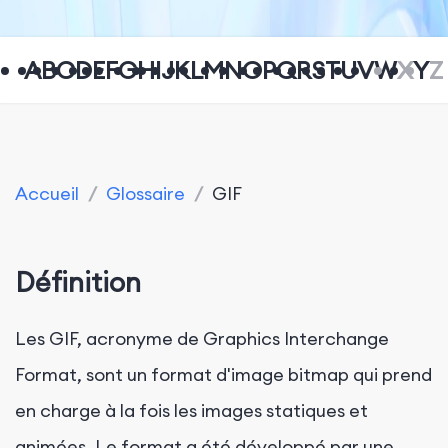
A
B
C
D
E
F
G
H
I
J
K
L
M
N
O
P
Q
R
S
T
U
V
W
X
Y
Z
Accueil
/
Glossaire
/
GIF
Définition
Les GIF, acronyme de Graphics Interchange
Format, sont un format d'image bitmap qui prend
en charge à la fois les images statiques et
animées. Le format a été développé par une