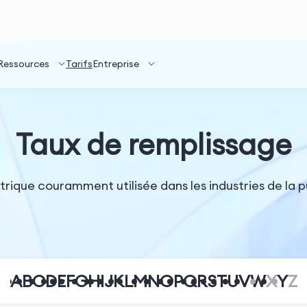
Ressources
Tarifs
Entreprise
Taux de remplissage
ique couramment utilisée dans les industries de la pu
A
B
C
D
E
F
G
H
I
J
K
L
M
N
O
P
Q
R
S
T
U
V
W
X
Y
Z