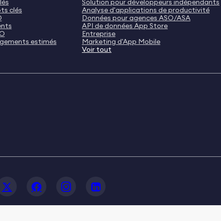
lés
Solution pour développeurs indépendants
ts clés
Analyse d'applications de productivité
O
Données pour agences ASO/ASA
ents
API de données App Store
SO
Entreprise
rgements estimés
Marketing d'App Mobile
Voir tout