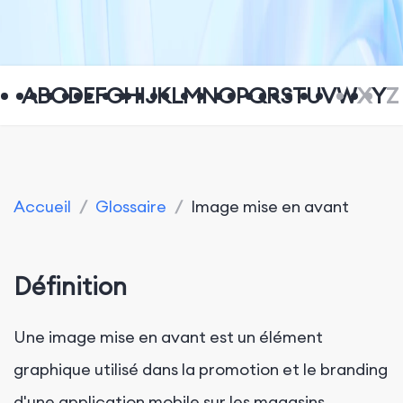
A
B
C
D
E
F
G
H
I
J
K
L
M
N
O
P
Q
R
S
T
U
V
W
X
Y
Z
Accueil
/
Glossaire
/
Image mise en avant
Définition
Une image mise en avant est un élément
graphique utilisé dans la promotion et le branding
d'une application mobile sur les magasins