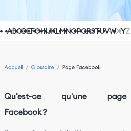
A
B
C
D
E
F
G
H
I
J
K
L
M
N
O
P
Q
R
S
T
U
V
W
X
Y
Z
Accueil
/
Glossaire
/
Page Facebook
Qu'est-ce qu'une page
Facebook ?