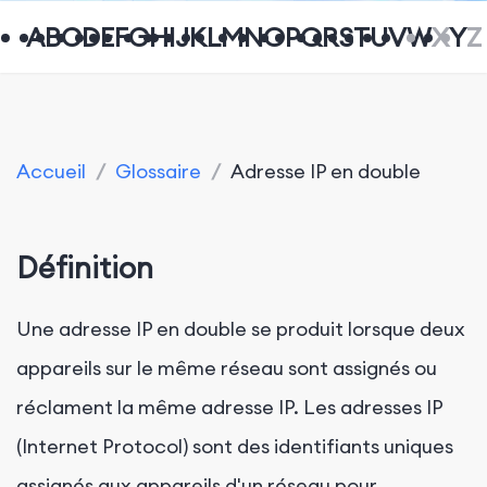
A
B
C
D
E
F
G
H
I
J
K
L
M
N
O
P
Q
R
S
T
U
V
W
X
Y
Z
Accueil
/
Glossaire
/
Adresse IP en double
Définition
Une adresse IP en double se produit lorsque deux
appareils sur le même réseau sont assignés ou
réclament la même adresse IP. Les adresses IP
(Internet Protocol) sont des identifiants uniques
assignés aux appareils d'un réseau pour