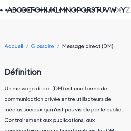
A
B
C
D
E
F
G
H
I
J
K
L
M
N
O
P
Q
R
S
T
U
V
W
X
Y
Z
Accueil
/
Glossaire
/
Message direct (DM)
Définition
Un message direct (DM) est une forme de
communication privée entre utilisateurs de
médias sociaux qui n'est pas visible par le public.
Contrairement aux publications, aux
commentaires ou aux tweets publics, les DM