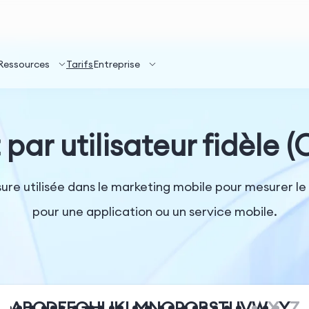
Ressources
Tarifs
Entreprise
par utilisateur fidèle 
ure utilisée dans le marketing mobile pour mesurer le co
pour une application ou un service mobile.
A
B
C
D
E
F
G
H
I
J
K
L
M
N
O
P
Q
R
S
T
U
V
W
X
Y
Z