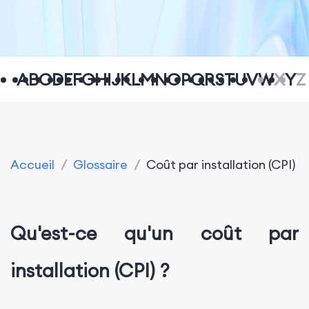
A
B
C
D
E
F
G
H
I
J
K
L
M
N
O
P
Q
R
S
T
U
V
W
X
Y
Z
Accueil
/
Glossaire
/
Coût par installation (CPI)
Qu'est-ce qu'un coût par
installation (CPI) ?