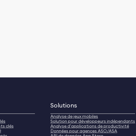
Solutions
Analyse de jeux mobiles
lés
Solution pour développeurs indépendants
ts clés
Analyse d'applications de productivité
O
Données pour agences ASO/ASA
ents
API de données App Store