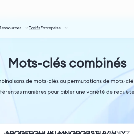
Ressources
Tarifs
Entreprise
Mots-clés combinés
inaisons de mots-clés ou permutations de mots-clés
férentes manières pour cibler une variété de requêt
A
B
C
D
E
F
G
H
I
J
K
L
M
N
O
P
Q
R
S
T
U
V
W
X
Y
Z