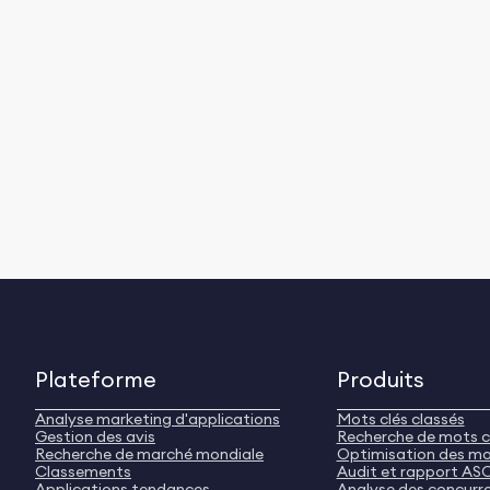
Plateforme
Produits
Analyse marketing d'applications
Mots clés classés
Gestion des avis
Recherche de mots c
Recherche de marché mondiale
Optimisation des mo
Classements
Audit et rapport AS
Applications tendances
Analyse des concurr