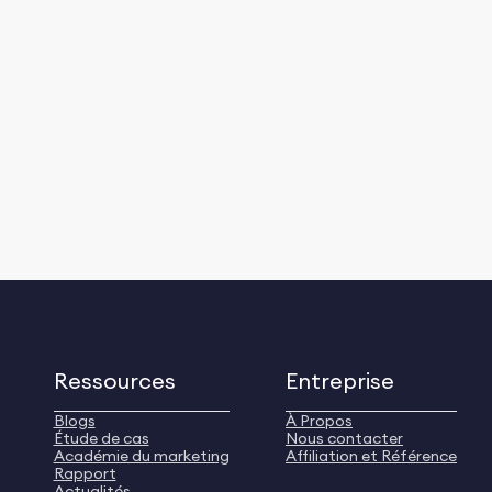
Ressources
Entreprise
Blogs
À Propos
Étude de cas
Nous contacter
Académie du marketing
Affiliation et Référence
Rapport
Actualités