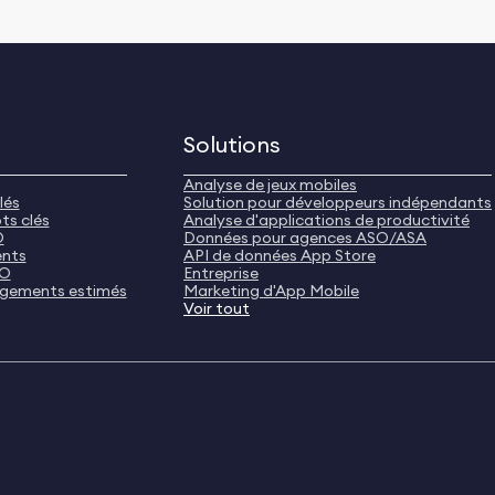
Solutions
Analyse de jeux mobiles
lés
Solution pour développeurs indépendants
ts clés
Analyse d'applications de productivité
O
Données pour agences ASO/ASA
ents
API de données App Store
SO
Entreprise
rgements estimés
Marketing d'App Mobile
Voir tout