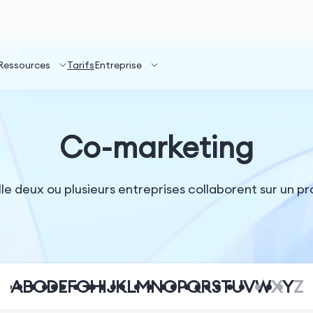
Ressources
Tarifs
Entreprise
Co-marketing
le deux ou plusieurs entreprises collaborent sur un 
A
B
C
D
E
F
G
H
I
J
K
L
M
N
O
P
Q
R
S
T
U
V
W
X
Y
Z