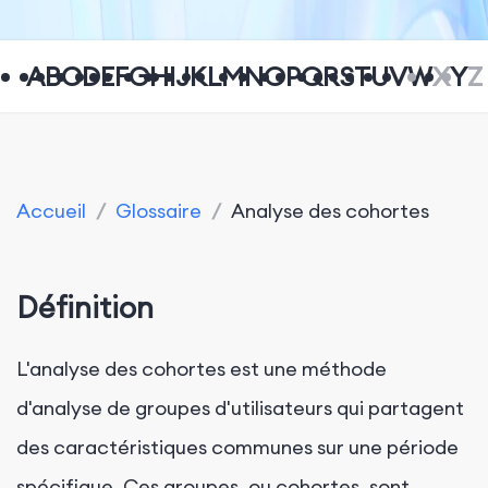
A
B
C
D
E
F
G
H
I
J
K
L
M
N
O
P
Q
R
S
T
U
V
W
X
Y
Z
Accueil
/
Glossaire
/
Analyse des cohortes
Définition
L'analyse des cohortes est une méthode
d'analyse de groupes d'utilisateurs qui partagent
des caractéristiques communes sur une période
spécifique. Ces groupes, ou cohortes, sont