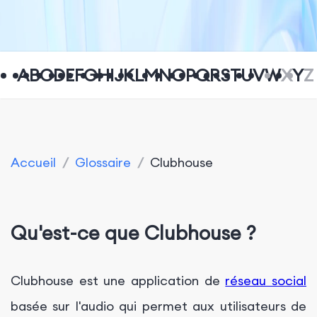
A
B
C
D
E
F
G
H
I
J
K
L
M
N
O
P
Q
R
S
T
U
V
W
X
Y
Z
Accueil
/
Glossaire
/
Clubhouse
Qu'est-ce que Clubhouse ?
Clubhouse est une application de
réseau social
basée sur l'audio qui permet aux utilisateurs de