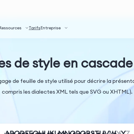
Ressources
Tarifs
Entreprise
les de style en cascade
ngage de feuille de style utilisé pour décrire la prés
compris les dialectes XML tels que SVG ou XHTML).
A
B
C
D
E
F
G
H
I
J
K
L
M
N
O
P
Q
R
S
T
U
V
W
X
Y
Z