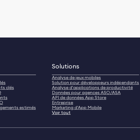
Solutions
Analyse de jeux mobiles
lés
Solution pour développeurs indépendants
ts clés
Analyse d'applications de productivité
O
Données pour agences ASO/ASA
ents
API de données App Store
SO
Entreprise
rgements estimés
Marketing d'App Mobile
Voir tout