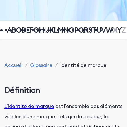
A
B
C
D
E
F
G
H
I
J
K
L
M
N
O
P
Q
R
S
T
U
V
W
X
Y
Z
Accueil
/
Glossaire
/
Identité de marque
Définition
L'identité de marque
est l'ensemble des éléments
visibles d'une marque, tels que la couleur, le
design et le logo, qui identifient et distinguent la