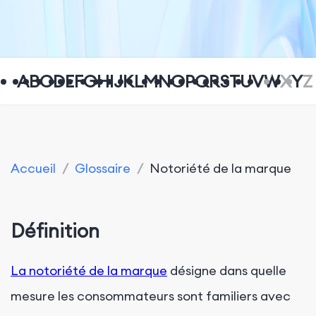
A
B
C
D
E
F
G
H
I
J
K
L
M
N
O
P
Q
R
S
T
U
V
W
X
Y
Z
Accueil
/
Glossaire
/
Notoriété de la marque
Définition
La notoriété de la marque
désigne dans quelle
mesure les consommateurs sont familiers avec