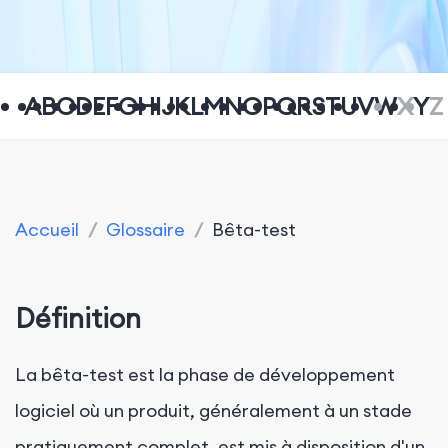
A
B
C
D
E
F
G
H
I
J
K
L
M
N
O
P
Q
R
S
T
U
V
W
X
Y
Z
Accueil
/
Glossaire
/
Bêta-test
Définition
La bêta-test est la phase de développement
logiciel où un produit, généralement à un stade
pratiquement complet, est mis à disposition d'un