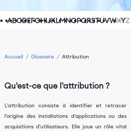
A
B
C
D
E
F
G
H
I
J
K
L
M
N
O
P
Q
R
S
T
U
V
W
X
Y
Z
Accueil
/
Glossaire
/
Attribution
Qu'est-ce que l'attribution ?
L'attribution consiste à identifier et retracer
l'origine des installations d'applications ou des
acquisitions d'utilisateurs. Elle joue un rôle vital