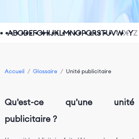
A
B
C
D
E
F
G
H
I
J
K
L
M
N
O
P
Q
R
S
T
U
V
W
X
Y
Z
Accueil
/
Glossaire
/
Unité publicitaire
Qu'est-ce qu'une unité
publicitaire ?