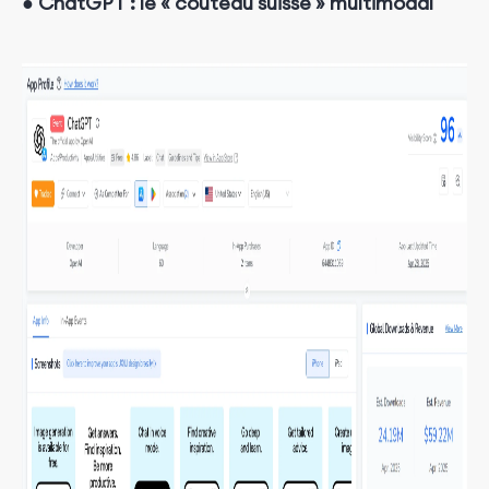
●
ChatGPT : le « couteau suisse » multimodal