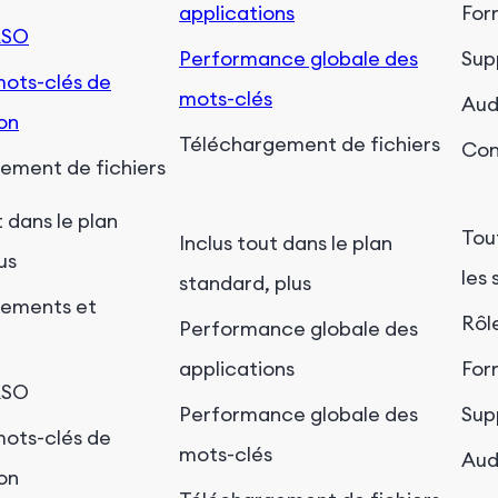
applications
For
ASO
Performance globale des
Sup
mots-clés de
mots-clés
Aud
ion
Téléchargement de fichiers
Con
ement de fichiers
t dans le plan
Tou
Inclus tout dans le plan
us
les 
standard, plus
gements et
Rôl
Performance globale des
applications
For
ASO
Performance globale des
Sup
mots-clés de
mots-clés
Aud
ion