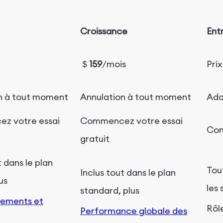
Croissance
Ent
＄
159
/mois
Pri
n à tout moment
Annulation à tout moment
Ada
z votre essai
Commencez votre essai
Con
gratuit
t dans le plan
Tou
Inclus tout dans le plan
us
les 
standard, plus
gements et
Rôl
Performance globale des