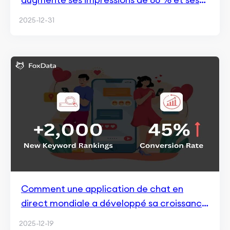
installations de 30 % dans un marché
2025-12-31
saturé
Comment une application de chat en
direct mondiale a développé sa croissance
localisée aux États-Unis et en Inde avec
2025-12-19