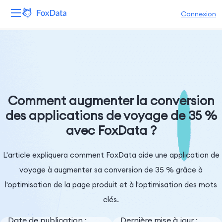
Connexion
Plateforme
Produits
Solutions
Comment augmenter la conversion
des applications de voyage de 35 %
Ressources
avec FoxData ?
Tarifs
L'article expliquera comment FoxData aide une application de
Entreprise
voyage à augmenter sa conversion de 35 % grâce à
l'optimisation de la page produit et à l'optimisation des mots
clés.
Date de publication :
Dernière mise à jour :