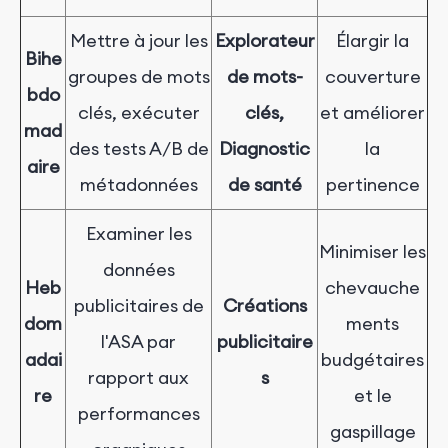
Mettre à jour les
Explorateur
Élargir la
Bihe
groupes de mots
de mots-
couverture
bdo
clés, exécuter
clés,
et améliorer
mad
des tests A/B de
Diagnostic
la
aire
métadonnées
de santé
pertinence
Examiner les
Minimiser les
données
Heb
chevauche
publicitaires de
Créations
dom
ments
l'ASA par
publicitaire
adai
budgétaires
rapport aux
s
re
et le
performances
gaspillage