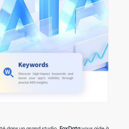
é dans un grand studio,
FoxData
vous aide à