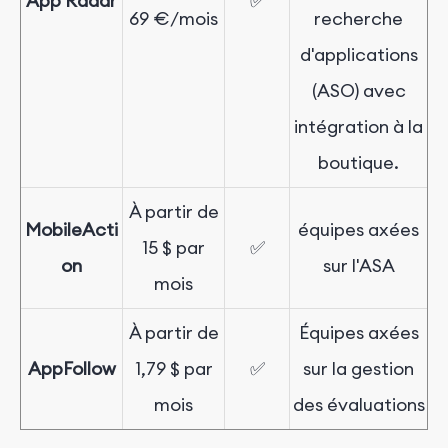
App Radar
✅
69 €/mois
recherche
d'applications
(ASO) avec
intégration à la
boutique.
À partir de
MobileActi
équipes axées
15
$
par
✅
on
sur l'ASA
mois
À partir de
Équipes axées
AppFollow
1,79
$
par
✅
sur la gestion
mois
des évaluations