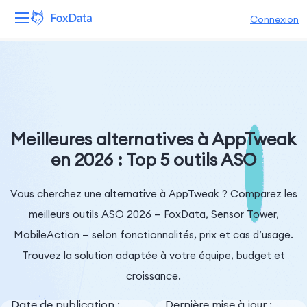
Connexion
Plateforme
Produits
Solutions
Meilleures alternatives à AppTweak
en 2026 : Top 5 outils ASO
Ressources
Vous cherchez une alternative à AppTweak ? Comparez les
Tarifs
meilleurs outils ASO 2026 — FoxData, Sensor Tower,
Entreprise
MobileAction — selon fonctionnalités, prix et cas d’usage.
Trouvez la solution adaptée à votre équipe, budget et
croissance.
Date de publication :
Dernière mise à jour :