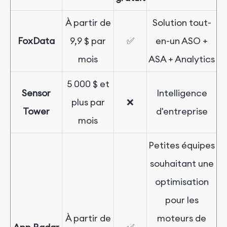
À partir de
Solution tout-
FoxData
9,9
$
par
✅
en-un ASO +
mois
ASA + Analytics
5 000 $ et
Sensor
Intelligence
plus par
❌
Tower
d'entreprise
mois
Petites équipes
souhaitant une
optimisation
pour les
À partir de
moteurs de