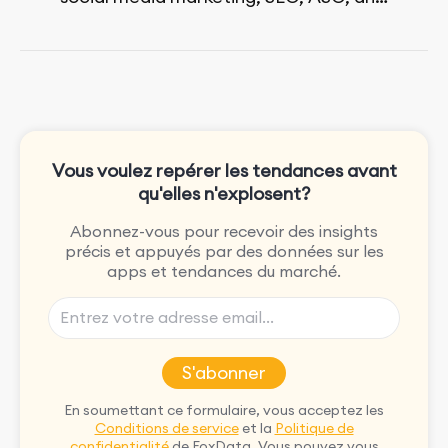
paid advertising. On her days off, she
enjoys strolling around the city and
sipping a matcha latte.
Vous voulez repérer les tendances avant
qu'elles n'explosent?
Abonnez-vous pour recevoir des insights
précis et appuyés par des données sur les
apps et tendances du marché.
S'abonner
En soumettant ce formulaire, vous acceptez les
Conditions de service
et la
Politique de
confidentialité
de FoxData. Vous pouvez vous