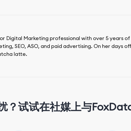
ior Digital Marketing professional with over 5 years o
ing, SEO, ASO, and paid advertising. On her days off,
tcha latte.
扰？试试在社媒上与FoxDat