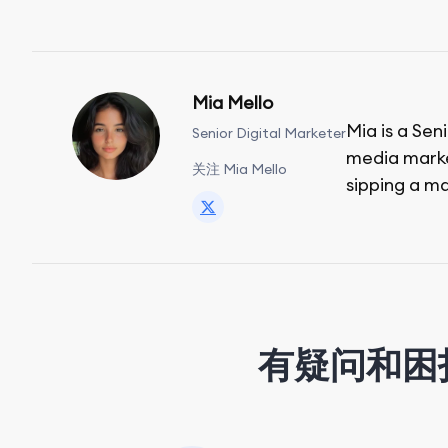
Mia Mello
Mia is a Sen
Senior Digital Marketer
media market
关注 Mia Mello
sipping a ma
有疑问和困