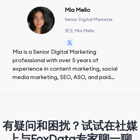
Mia Mello
Senior Digital Marketer
关注 Mia Mello
Mia is a Senior Digital Marketing
professional with over 5 years of
experience in content marketing, social
media marketing, SEO, ASO, and paid
advertising. On her days off, she enjoys
strolling around the city and sipping a
matcha latte.
有疑问和困扰？试试在社媒
上与FoxData专家聊一聊