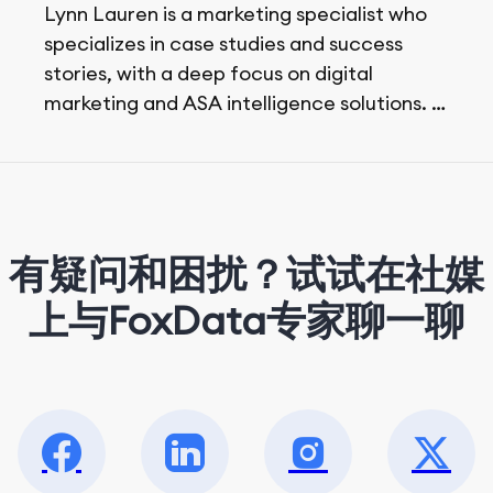
Lynn Lauren is a marketing specialist who
specializes in case studies and success
stories, with a deep focus on digital
marketing and ASA intelligence solutions.
She loves music, dancing, and food!
有疑问和困扰？试试在社媒
上与FoxData专家聊一聊