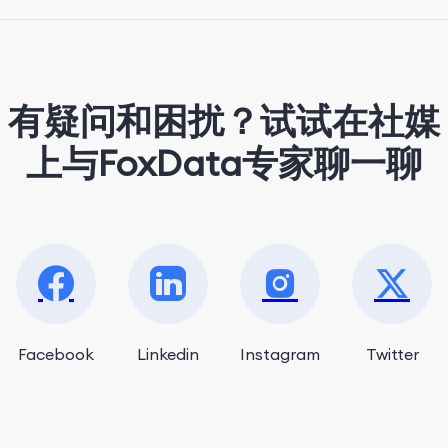
strolling around the city and sipping a
matcha latte.
有疑问和困扰？试试在社媒
上与FoxData专家聊一聊
Facebook
Linkedin
Instagram
Twitter