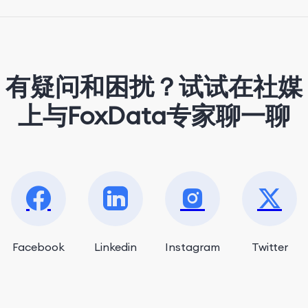
strolling around the city and sipping a
matcha latte.
有疑问和困扰？试试在社媒
上与FoxData专家聊一聊
Facebook
Linkedin
Instagram
Twitter