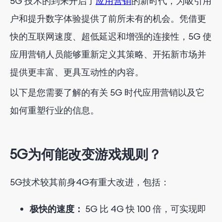
5G 技术的到来开启了
应用营销
的新时代
，为吸引用
扩大市场覆盖范围
户和提升数字体验提供了前所未有的机会。凭借更
5G 推动各行各业的应用创新
快的互联网速度、超低延迟和增强的连接性，5G 使
游戏应用程序
应用营销人员能够重新定义其策略、开拓新市场并
提供更丰富、更具互动性的内容。
电子商务应用程序
以下是您需要了解的有关 5G 时代应用营销以及它
医疗保健应用
如何重塑行业的信息。
教育培训应用程序
5G为何能改变游戏规则？
5G时代的机遇与挑战
机会
5G技术较其前身4G有重大改进，包括：
挑战
极快的速度：
5G 比 4G 快 100 倍，可实现即