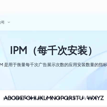
公司
IPM（每千次安装）
PM 是用于衡量每千次广告展示次数的应用安装数量的指
A
B
C
D
E
F
G
H
I
J
K
L
M
N
O
P
Q
R
S
T
U
V
W
X
Y
Z