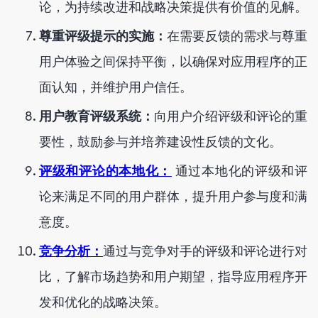
论，为持续改进和战略决策提供有价值的见解。
尊重评级提示的实施：
在需要反馈的需求与尊重
用户体验之间保持平衡，以确保对应用程序的正
面认知，并维护用户信任。
用户教育评级系统：
向用户介绍评级和评论的重
要性，鼓励参与并培养建设性反馈的文化。
评级和评论的本地化：
通过本地化的评级和评
论来满足不同的用户群体，提升用户参与度和满
意度。
竞争分析：
通过与竞争对手的评级和评论进行对
比，了解市场趋势和用户期望，指导应用程序开
发和优化的战略决策。