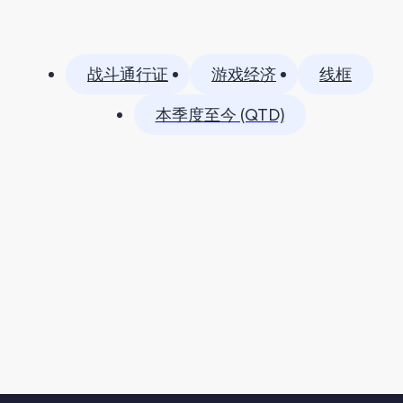
战斗通行证
游戏经济
线框
本季度至今 (QTD)