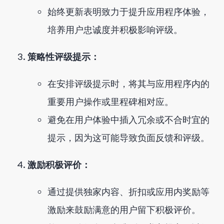
始终更新表明致力于提升应用程序体验，
培养用户忠诚度并积极影响评级。
策略性评级提示：
在安排评级提示时，将其与应用程序内的
重要用户操作或里程碑相对应。
避免在用户体验中插入冗余或不合时宜的
提示，因为这可能导致负面反馈和评级。
激励积极评价：
通过提供独家内容、折扣或应用内奖励等
激励来鼓励满意的用户留下积极评价。