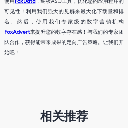
使用
FoxData
，终极ASO工具，优化您的应用程序的
可见性！利用我们强大的见解来最大化下载量和排
名。然后，使用我们专家级的数字营销机构
FoxAdvert
来提升您的数字存在感！与我们的专家团
队合作，获得能带来成果的定向广告策略。让我们开
始吧！
相关推荐