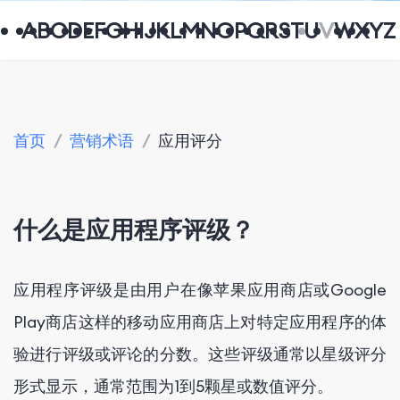
A
B
C
D
E
F
G
H
I
J
K
L
M
N
O
P
Q
R
S
T
U
V
W
X
Y
Z
首页
/
营销术语
/
应用评分
什么是应用程序评级？
应用程序评级是由用户在像苹果应用商店或Google
Play商店这样的移动应用商店上对特定应用程序的体
验进行评级或评论的分数。这些评级通常以星级评分
形式显示，通常范围为1到5颗星或数值评分。